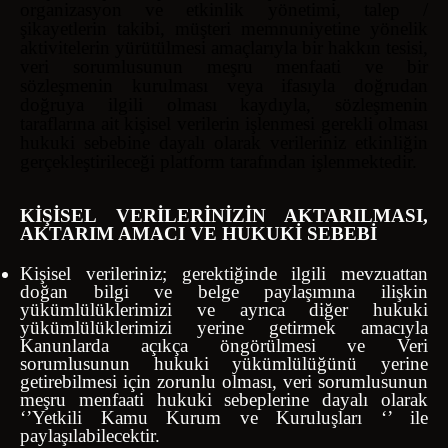
organizasyon ve etkinlik yönetimi, talep /
şikayetlerin takibi, müşteri memnuniyetine yönelik
aktivitelerin yürütülmesi
amaçlarıyla bir hakkın tesisi,
veri sorumlusunun meşru menfaati ve
bir
sözleşmenin kurulması veya ifasıyla doğrudan
doğruya ilgili olması kaydıyla, sözleşmenin
taraflarına ait kişisel verilerin işlenmesi gerekli olması
hukuki sebebine dayalı olarak verileriniz etkinliğin
gerçekleştirileceği platform tarafından işlenmektedir.
KİŞİSEL VERİLERİNİZİN AKTARILMASI,
AKTARIM AMACI VE HUKUKİ SEBEBİ
Kişisel verileriniz; gerektiğinde ilgili mevzuattan
doğan bilgi ve belge paylaşımına ilişkin
yükümlülüklerimizi ve ayrıca diğer hukuki
yükümlülüklerimizi yerine getirmek amacıyla
Kanunlarda açıkça öngörülmesi ve Veri
sorumlusunun hukuki yükümlülüğünü yerine
getirebilmesi için zorunlu olması, veri sorumlusunun
meşru menfaati hukuki sebeplerine dayalı olarak
‘’Yetkili Kamu Kurum ve Kuruluşları ‘’ ile
paylaşılabilecektir.