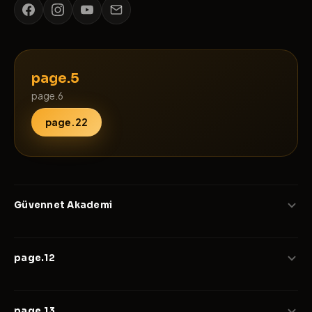
page.5
page.6
page.22
Güvennet Akademi
page.7
page.12
page.8
page.9
page.10
Eğitim
page.13