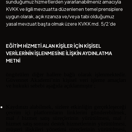
sunduğumuz hizmetlerden yararlanabilmeniz amacıyla
KVKK ve ilgili mevzuatta düzenlenen temel prensiplere
uygun olarak, açık rızanıza ve/veya tabi olduğumuz
yasal mevzuat başta olmak üzere KVKK md. 5/2’de
EĞİTİM HİZMETİ ALAN KİŞİLER İÇİN KİŞİSEL
VERİLERİNİN İŞLENMESİNE İLİŞKİN AYDINLATMA
METNİ
öngörülen diğer hallere bağlı olarak işlenmektedir.
Güvennet Akademi’nin kişisel veri işleme amaçları
ve hukuki sebebi aşağıda açıklanmıştır ;
Kaydınızı alabilmek, sizlere etkinliğin gerçekleşeceği
çevrim içi platformların linklerini gönderebilmek,
mal / hizmet satış süreçlerinin yürütülmesi, mal /
hizmet satış sonrası destek hizmetlerinin yürütülmesi,
müşteri ilişkileri yönetimi süreçlerinin yürütülmesi,