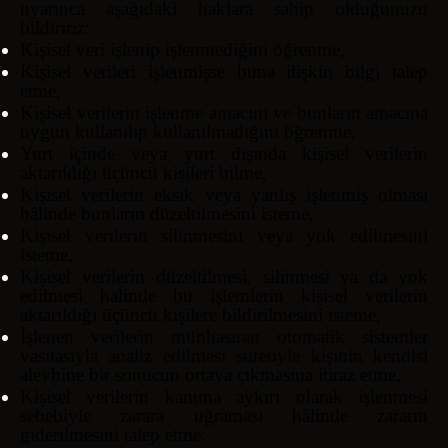
uyarınca aşağıdaki haklara sahip olduğunuzu
bildiririz:
Kişisel veri işlenip işlenmediğini öğrenme,
Kişisel verileri işlenmişse buna ilişkin bilgi talep
etme,
Kişisel verilerin işlenme amacını ve bunların amacına
uygun kullanılıp kullanılmadığını öğrenme,
Yurt içinde veya yurt dışında kişisel verilerin
aktarıldığı üçüncü kişileri bilme,
Kişisel verilerin eksik veya yanlış işlenmiş olması
hâlinde bunların düzeltilmesini isteme,
Kişisel verilerin silinmesini veya yok edilmesini
isteme,
Kişisel verilerin düzeltilmesi, silinmesi ya da yok
edilmesi halinde bu işlemlerin kişisel verilerin
aktarıldığı üçüncü kişilere bildirilmesini isteme,
İşlenen verilerin münhasıran otomatik sistemler
vasıtasıyla analiz edilmesi suretiyle kişinin kendisi
aleyhine bir sonucun ortaya çıkmasına itiraz etme,
Kişisel verilerin kanuna aykırı olarak işlenmesi
sebebiyle zarara uğraması hâlinde zararın
giderilmesini talep etme.