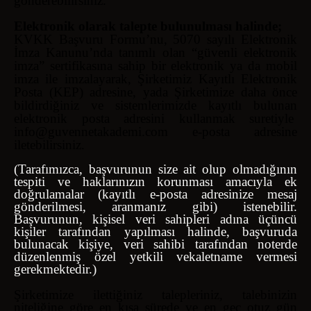
gönderebilirsiniz.
Elektronik olarak talepte bulunulması halinde;
KVKK Başvuru Formu’nu, 5070 sayılı Elektronik
İmza Kanunu’nda tanımlı olan “güvenli elektronik
imza” sertifikasına sahip bir elektronik ya da mobil
imza ile imzalayarak, Şirketimiz Kayıtlı Elektronik
Posta (KEP) adresine, yada Şirketimize daha önce
bildirdiğiniz ve sistemlerimizde kayıtlı bulunan
elektronik posta adresini kullanmak suretiyle
info@guvennetakademi.com
e-posta adresine
iletebilirsiniz.
(Tarafımızca, başvurunun size ait olup olmadığının
tespiti ve haklarınızın korunması amacıyla ek
doğrulamalar (kayıtlı e-posta adresinize mesaj
gönderilmesi, aranmanız gibi) istenebilir.
Başvurunun, kişisel veri sahipleri adına üçüncü
kişiler tarafından yapılması halinde, başvuruda
bulunacak kişiye, veri sahibi tarafından noterde
düzenlenmiş özel yetkili vekaletname vermesi
gerekmektedir.)
Şirketimize ilettiğiniz talepleriniz, talebinizin
niteliğine göre en kısa sürede ve en geç otuz gün