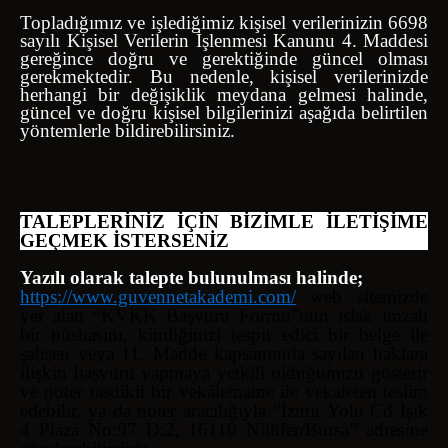
Topladığımız ve işlediğimiz kişisel verilerinizin 6698
sayılı Kişisel Verilerin İşlenmesi Kanunu 4. Maddesi
gereğince doğru ve gerektiğinde güncel olması
gerekmektedir. Bu nedenle, kişisel verilerinizde
herhangi bir değişiklik meydana gelmesi halinde,
güncel ve doğru kişisel bilgilerinizi aşağıda belirtilen
yöntemlerle bildirebilirsiniz.
TALEPLERİNİZ İÇİN BİZİMLE İLETİŞİME
GEÇMEK İSTERSENİZ
Yazılı olarak talepte bulunulması halinde;
https://www.guvennetakademi.com/
web sitemizde
yer alan “KVKK Başvuru Formu”nun ıslak imzalı
bir nüshasını, kimliğinizi tespit edici bir belge ile
şahsen veya 11. Madde kapsamında sayılan haklara
ilişkin başvuru yapmaya yetkili olduğunuzu gösterir
ve noter tasdikli bir vekâletname ile vekaleten teslim
edebilir, ya da noter aracılığıyla “İzmir Yolu Cd Işık
4 Plaza No:97 D:2, 16110 Nilüfer/Bursa” adresine