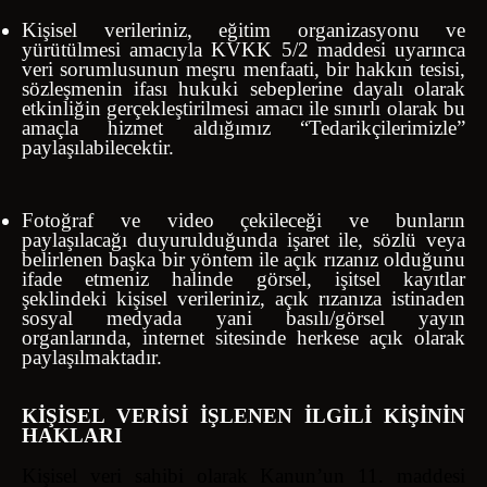
Kişisel verileriniz, eğitim organizasyonu ve
yürütülmesi amacıyla KVKK 5/2 maddesi uyarınca
veri sorumlusunun meşru menfaati, bir hakkın tesisi,
sözleşmenin ifası hukuki sebeplerine dayalı olarak
etkinliğin gerçekleştirilmesi amacı ile sınırlı olarak bu
amaçla hizmet aldığımız “Tedarikçilerimizle”
paylaşılabilecektir.
Fotoğraf ve video çekileceği ve bunların
paylaşılacağı duyurulduğunda işaret ile, sözlü veya
belirlenen başka bir yöntem ile açık rızanız olduğunu
ifade etmeniz halinde görsel, işitsel kayıtlar
şeklindeki kişisel verileriniz, açık rızanıza istinaden
sosyal medyada yani basılı/görsel yayın
organlarında, internet sitesinde herkese açık olarak
paylaşılmaktadır.
KİŞİSEL VERİSİ İŞLENEN İLGİLİ KİŞİNİN
HAKLARI
Kişisel veri sahibi olarak Kanun’un 11. maddesi