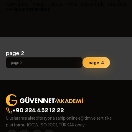
içerisinde, yazılı olarak veya elektronik ortamda
cevaplandırılacaktır.
page.2
page.4
+90 224 452 12 22
Uluslararası akreditasyona sahip online eğitim ve sertifika
platformu. ICCW, ISO 9001, TÜRKAK onaylı.