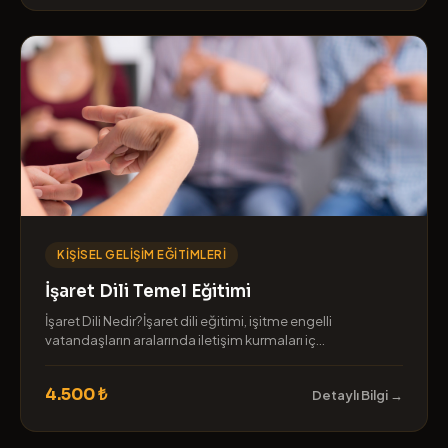
KIŞISEL GELIŞIM EĞITIMLERI
İşaret Dili Temel Eğitimi
İşaret Dili Nedir?İşaret dili eğitimi, işitme engelli
vatandaşların aralarında iletişim kurmaları iç...
4.500 ₺
Detaylı Bilgi →