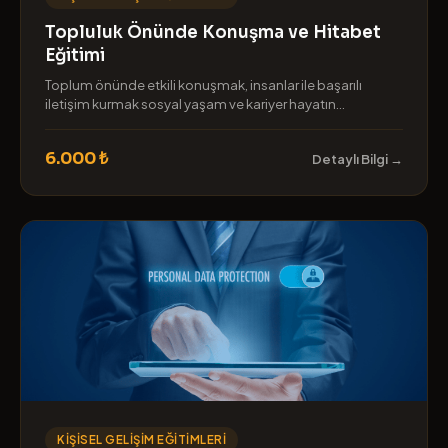
Topluluk Önünde Konuşma ve Hitabet
Eğitimi
Toplum önünde etkili konuşmak, insanlar ile başarılı
iletişim kurmak sosyal yaşam ve kariyer hayatın...
6.000 ₺
Detaylı Bilgi →
KIŞISEL GELIŞIM EĞITIMLERI