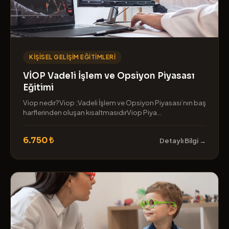
KIŞISEL GELIŞIM EĞITIMLERI
VİOP Vadeli İşlem ve Opsiyon Piyasası
Eğitimi
Viop nedir?Viop ;Vadeli İşlem ve Opsiyon Piyasası’nın baş
harflerinden oluşan kısaltmasıdırViop Piya...
6.750 ₺
Detaylı Bilgi →