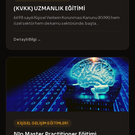
(KVKK) UZMANLIK EĞİTİMİ
6698 sayılı Kişisel Verilerin Korunması Kanunu (KVKK) hem
özel sektör hem de kamu sektöründe, başta...
Detaylı Bilgi →
KIŞISEL GELIŞIM EĞITIMLERI
Nlp Master Practitioner Eğitimi