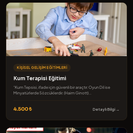
KIŞISEL GELIŞIM EĞITIMLERI
Kum Terapisi Eğitimi
“Kum Tepsisi, ifade için güvenli bir araçtır. Oyun Dil ise
Minyatürlerde Sözcüklerdir. (Haim Ginott)...
4.500 ₺
Detaylı Bilgi →