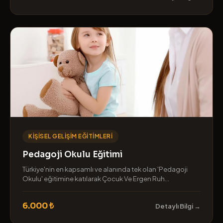
KIŞISEL GELIŞIM EĞITIMLERI
Pedagoji Okulu Eğitimi
Türkiye'nin en kapsamlı ve alanında tek olan 'Pedagoji
Okulu' eğitimine katılarak Çocuk Ve Ergen Ruh...
6.000 ₺
Detaylı Bilgi →