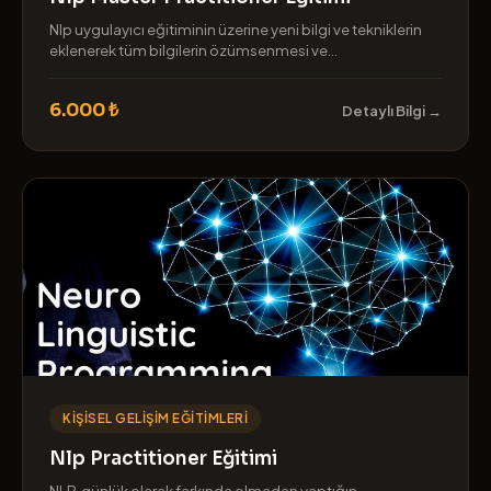
Nlp uygulayıcı eğitiminin üzerine yeni bilgi ve tekniklerin
eklenerek tüm bilgilerin özümsenmesi ve...
6.000 ₺
Detaylı Bilgi →
KIŞISEL GELIŞIM EĞITIMLERI
Nlp Practitioner Eğitimi
NLP, günlük olarak farkında olmadan yaptığın