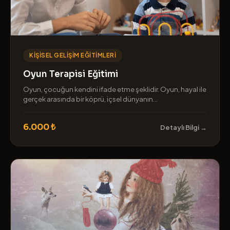
KIŞISEL GELIŞIM EĞITIMLERI
Oyun Terapisi Eğitimi
Oyun, çocuğun kendini ifade etme şeklidir. Oyun, hayal ile
gerçek arasında bir köprü, içsel dünyanın...
6.000 ₺
Detaylı Bilgi →