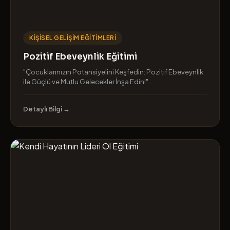
KIŞISEL GELIŞIM EĞITIMLERI
Pozitif Ebeveynlik Eğitimi
"Çocuklarınızın Potansiyelini Keşfedin: Pozitif Ebeveynlik
ile Güçlü ve Mutlu Gelecekler İnşa Edin!"...
Detaylı Bilgi →