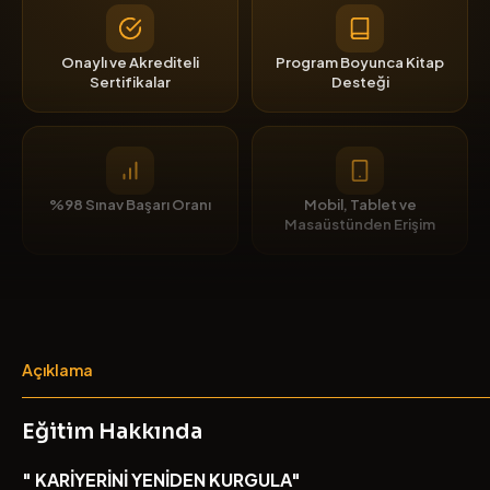
Onaylı ve Akrediteli
Program Boyunca Kitap
Sertifikalar
Desteği
%98 Sınav Başarı Oranı
Mobil, Tablet ve
Masaüstünden Erişim
Açıklama
Eğitim Hakkında
" KARİYERİNİ YENİDEN KURGULA"