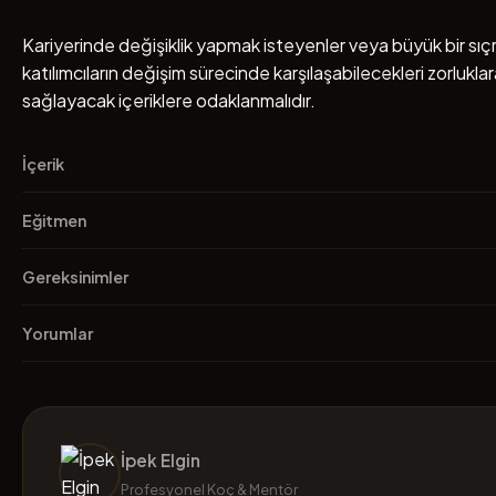
Kariyerinde değişiklik yapmak isteyenler veya büyük bir sıçr
katılımcıların değişim sürecinde karşılaşabilecekleri zorluklar
sağlayacak içeriklere odaklanmalıdır.
İçerik
Müfredat
Eğitmen
Eğitmen
Gereksinimler
İpek Elgin
Gereksinimler
Yorumlar
Profesyonel Koç & Mentör
Öğrenci Yorumları
İpek Elgin
Profesyonel Koç & Mentör İpek Elgin, profesyonel koçluk sek
Profesyonel Koç & Mentör