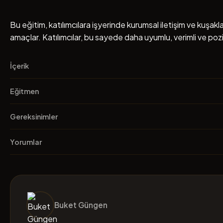
Bu eğitim, katılımcılara işyerinde kurumsal iletişim ve kuşak
amaçlar. Katılımcılar, bu sayede daha uyumlu, verimli ve pozi
İçerik
Müfredat
Eğitmen
Eğitmen
Gereksinimler
Gereksinimler
Buket Güngen
Yorumlar
Öğrenci Yorumları
1986 yılında doğan Buket Güngen , İstanbul Bilgi Üniversites
İlişkiler bölümünden başarı bursu ile mezun oldu. Bununla birl
Buket Güngen
programını bitirdi.