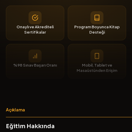
Onaylı ve Akrediteli
Program Boyunca Kitap
Sertifikalar
Desteği
%98 Sınav Başarı Oranı
Mobil, Tablet ve
Masaüstünden Erişim
Açıklama
Eğitim Hakkında