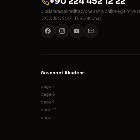
+90 224 452 12 22
Uluslararası akreditasyona sahip online eğitim ve s
ICCW, ISO 9001, TÜRKAK onaylı.
Güvennet Akademi
page.7
page.8
page.9
page.10
page.11