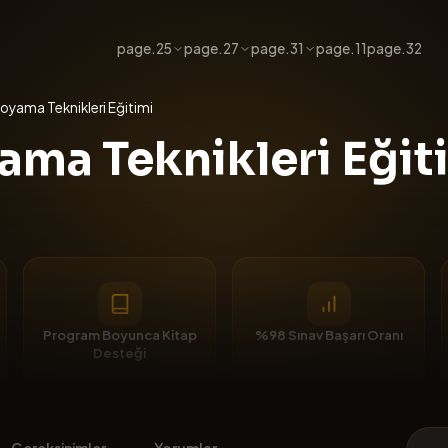
page.25
page.27
page.31
page.11
page.32
oyama Teknikleri Eğitimi
ama Teknikleri Eğit
Program Boyunca Kitap
%98 Sınav Başarı Oranı
Desteği