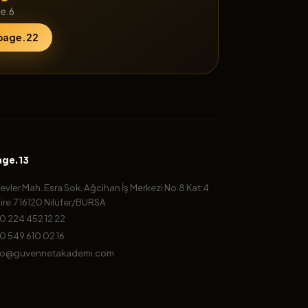
e.6
page.22
age.13
evler Mah. Esra Sok. Ağcihan İş Merkezi No:8 Kat:4
ire:7 16120 Nilüfer/BURSA
0 224 452 12 22
0 549 610 02 16
fo@guvennetakademi.com