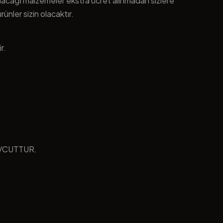
nacağı malzemeler ekstra ücret alınmadan sizlere
ünler sizin olacaktır.
r.
EVCUTTUR.