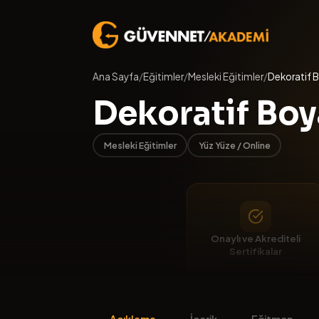
Ana Sayfa
/
Eğitimler
/
Mesleki Eğitimler
/
Dekoratif B
Dekoratif Boy
Mesleki Eğitimler
Yüz Yüze / Online
Onaylı ve Akrediteli
Sertifikalar