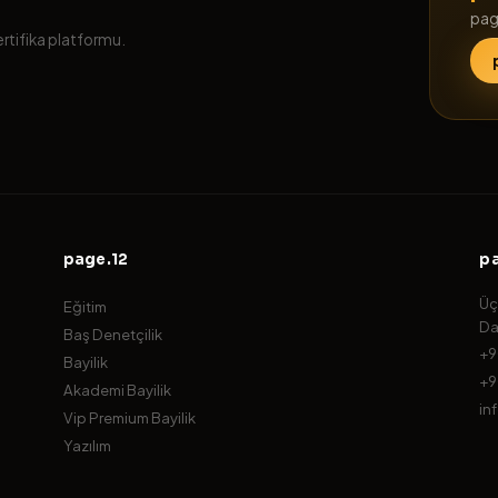
pag
ertifika platformu.
page.12
p
Üç
Eğitim
Da
Baş Denetçilik
+9
Bayilik
+9
Akademi Bayilik
in
Vip Premium Bayilik
Yazılım