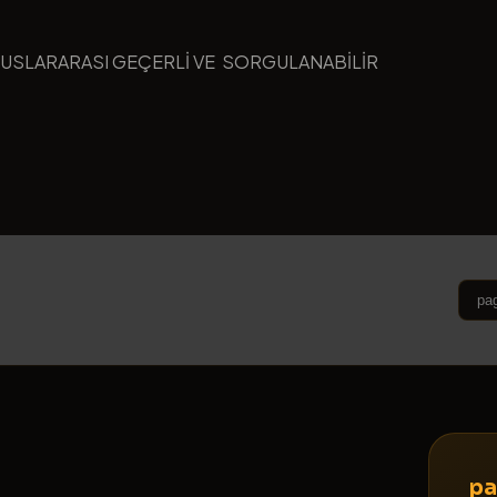
LUSLARARASI GEÇERLİ VE SORGULANABİLİR
pa