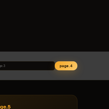
page.4
ge.5