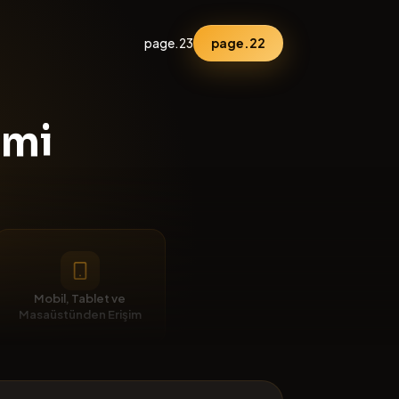
page.23
page.22
imi
Mobil, Tablet ve
Masaüstünden Erişim